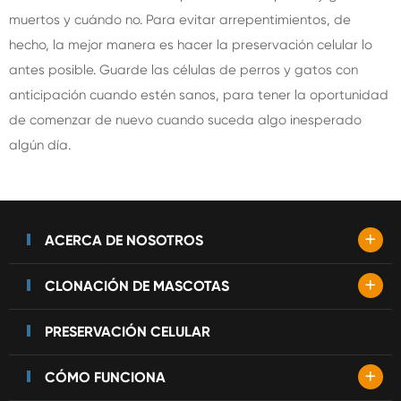
muertos y cuándo no. Para evitar arrepentimientos, de
hecho, la mejor manera es hacer la preservación celular lo
antes posible. Guarde las células de perros y gatos con
anticipación cuando estén sanos, para tener la oportunidad
de comenzar de nuevo cuando suceda algo inesperado
algún día.
+
ACERCA DE NOSOTROS
+
CLONACIÓN DE MASCOTAS
PRESERVACIÓN CELULAR
+
CÓMO FUNCIONA