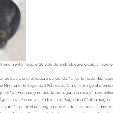
ntrenamiento, nació el 2018 de diciembre
Biotecnología Sinogene
e tomado de una olfateadora policial de 7 años llamada Huahua
el Ministerio de Seguridad Pública de China le otorgó el premio 
 genes" de Huahuangma pueda proteger a la raza y "transmitir
Agrícola de Yunnan y el Ministerio de Seguridad Pública, según l
ultivar células de Huahuangma a partir de unos pocos milímetros