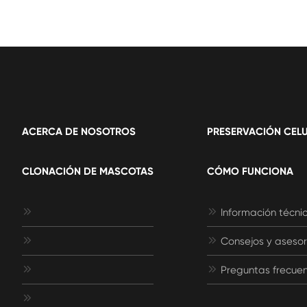
ACERCA DE NOSOTROS
PRESERVACIÓN CEL
CLONACIÓN DE MASCOTAS
CÓMO FUNCIONA


Información técni


Consejos y aseso


Preguntas frecue
