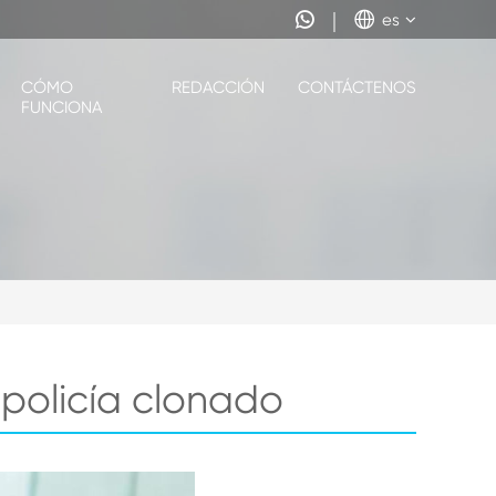


es
CÓMO
REDACCIÓN
CONTÁCTENOS
FUNCIONA
 policía clonado