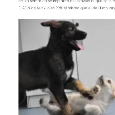
célula somática se implantó en un óvulo al que se le e
El ADN de Kunxun es 99% el mismo que el de Huahuang