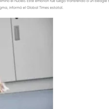
liminó el núcleo. Este embrión fue luego transferido a un beagle s
ma, informó el Global Times estatal.