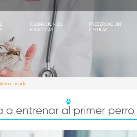
E
CLONACIÓN DE
PRESERVACIÓN
S
MASCOTAS
CELULAR
olicía clonado
a entrenar al primer perro