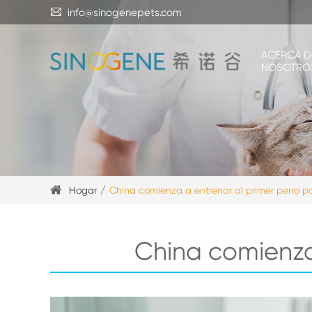

info@sinogenepets.com
ACERCA D
NOSOTRO
Hogar
China comienza a entrenar al primer perro p
China comienza 