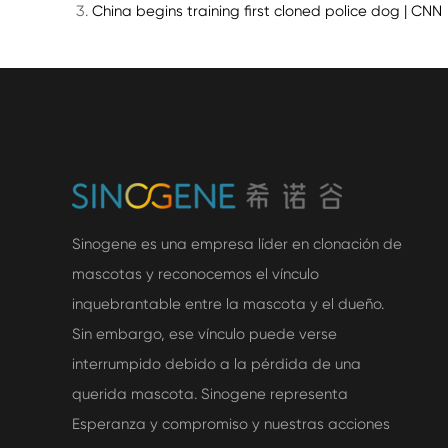
China begins training first cloned police dog | CNN
Sinogene es una empresa líder en clonación de
mascotas y reconocemos el vínculo
inquebrantable entre la mascota y el dueño.
Sin embargo, ese vínculo puede verse
interrumpido debido a la pérdida de una
querida mascota. Sinogene representa
Esperanza y compromiso y nuestras acciones