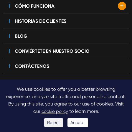
+
CÓMO FUNCIONA
HISTORIAS DE CLIENTES
BLOG
CONVIÉRTETE EN NUESTRO SOCIO
CONTÁCTENOS
We use cookies to offer you a better browsing
Derechos DE AUTOR©
2023 Sinogene Pet Cloning.
Todos los
experience, analyze site traffic and personalize content.
By using this site, you agree to our use of cookies. Visit
derechos reservados.
our
to learn more.
cookie policy
Sitemap
Política de privacidad
Reject
Accept