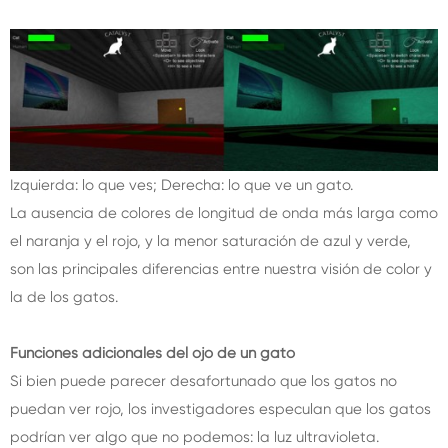
Izquierda: lo que ves; Derecha: lo que ve un gato.
La ausencia de colores de longitud de onda más larga como
el naranja y el rojo, y la menor saturación de azul y verde,
son las principales diferencias entre nuestra visión de color y
la de los gatos.
Funciones adicionales del ojo de un gato
Si bien puede parecer desafortunado que los gatos no
puedan ver rojo, los investigadores especulan que los gatos
podrían ver algo que no podemos: la luz ultravioleta.