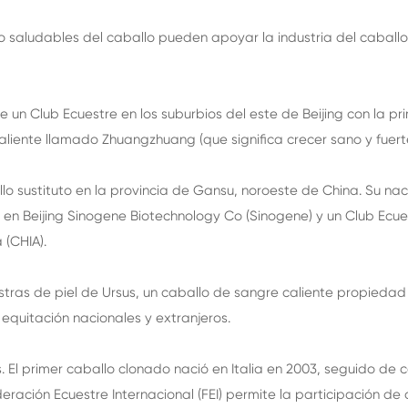
to saludables del caballo pueden apoyar la industria del caball
e un Club Ecuestre en los suburbios del este de Beijing con la 
iente llamado Zhuangzhuang (que significa crecer sano y fuerte
lo sustituto en la provincia de Gansu, noroeste de China. Su n
 en Beijing Sinogene Biotechnology Co (Sinogene) y un Club Ecu
 (CHIA).
stras de piel de Ursus, un caballo de sangre caliente propieda
quitación nacionales y extranjeros.
s. El primer caballo clonado nació en Italia en 2003, seguido d
deración Ecuestre Internacional (FEI) permite la participación de