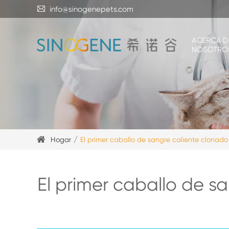

info@sinogenepets.com
ACERCA D
NOSOTRO
Hogar
El primer caballo de sangre caliente clonado
El primer caballo de s