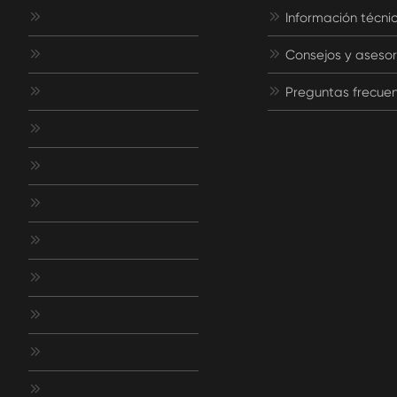


Información técni


Consejos y aseso


Preguntas frecue







