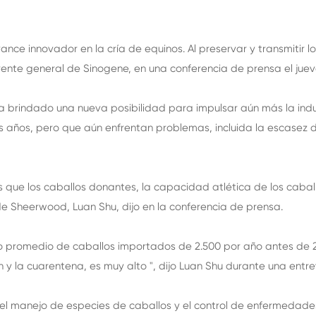
ance innovador en la cría de equinos. Al preservar y transmitir l
erente general de Sinogene, en una conferencia de prensa el juev
ha brindado una nueva posibilidad para impulsar aún más la indu
os años, pero que aún enfrentan problemas, incluida la escasez
s que los caballos donantes, la capacidad atlética de los caba
 de Sheerwood, Luan Shu, dijo en la conferencia de prensa.
o promedio de caballos importados de 2.500 por año antes de 2
ión y la cuarentena, es muy alto ", dijo Luan Shu durante una entr
el manejo de especies de caballos y el control de enfermedade