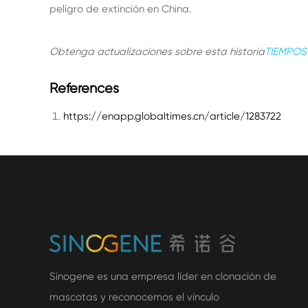
peligro de extinción en China.
Obtenga actualizaciones sobre esta historia
TIEMPOS
References
https://enapp.globaltimes.cn/article/1283722
Sinogene es una empresa líder en clonación de
mascotas y reconocemos el vínculo