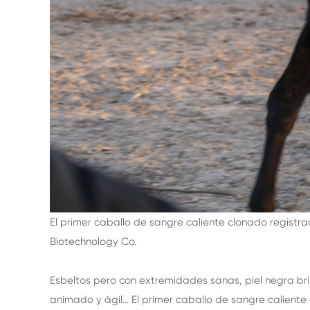
El primer caballo de sangre caliente clonado registra
Biotechnology Co.
Esbeltos pero con extremidades sanas, piel negra bri
animado y ágil... El primer caballo de sangre caliente