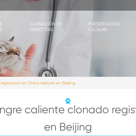
E
CLONACIÓN DE
PRESERVACIÓN
S
MASCOTAS
CELULAR
 registrado en China debuta en Beijing
angre caliente clonado reg
en Beijing